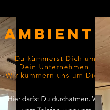
Ambiente
Du kümmerst Dich um
Dein Unternehmen.
Wir kümmern uns um Dich.
Hier darfst Du durchatmen. Weg