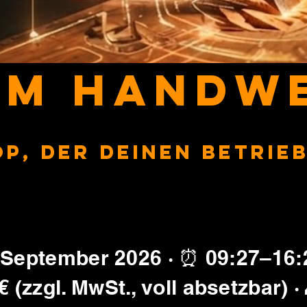
 IM HANDW
p, der deinen Betrie
 September 2026 · ⏰ 09:27–16:2
 (zzgl. MwSt., voll absetzbar) ·