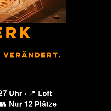
ERK
b verändert.
7 Uhr · 📍 Loft
 👥 Nur 12 Plätze